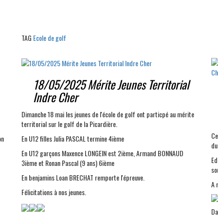
TAG
Ecole de golf
18/05/2025 Mérite Jeunes Territorial
Indre Cher
Dimanche 18 mai les jeunes de l'école de golf ont particpé au mérite
territorial sur le golf de la Picardière.
Ce
on
En U12 filles Julia PASCAL termine 4ième
du
En U12 garçons Maxence LONGEIN est 2ième, Armand BONNAUD
Ed
3ième et Ronan Pascal (9 ans) 6ième
so
En benjamins Loan BRECHAT remporte l'épreuve.
A 
Félicitations à nos jeunes.
Da