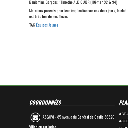
Benjamins Garçons : Timothé ALDIGUIER (10ème : 92 & 94)
Merci aux parents pour leur implication sur ces deux jours, le club
est très fier de ses élèves.
TAG
Équipes Jeunes
COORDONNÉES
PLAN
ACT
ASGCVI -
85 avenue du Général de Gaulle 36320
ASGC
Villedieu sur Indre