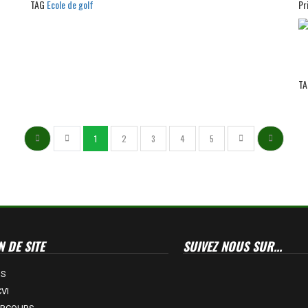
TAG
Ecole de golf
Pr
TA
1
2
3
4
5
 DE SITE
SUIVEZ NOUS SUR...
US
VI