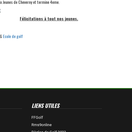
ix Jeunes de Cheverny et termine 4eme.
Félicitations à tout nos jeunes.
G
Ecole de golf
LIENS UTILES
FFGolf
Rms9online