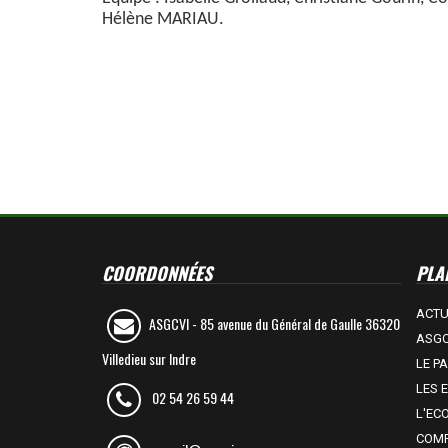
Hélène MARIAU.
COORDONNÉES
PLAN
ACT
ASGCVI -
85 avenue du Général de Gaulle 36320
ASGC
Villedieu sur Indre
LE P
LES 
02 54 26 59 44
L'EC
COMP