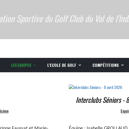
ation Sportive du Golf Club du Val de l'Ind
LES EQUIPES
L'ECOLE DE GOLF
COMPÉTITIONS
Interclubs Séniors - 
ision
Equi
orinne Faussat et Marie-
Équipe :
Isabelle GROLLAUD,