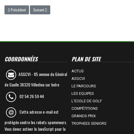
Article précédent : 10/06/2023 Trophée Crédit Agricole Banque Privée
Article suivant : 04/06/2023 Trophée HYUNDAI - BPM
Précédent
Suivant
COORDONNÉES
PLAN DE SITE
ACTUS
ASGCVI -
85 avenue du Général
ASGCVI
de Gaulle 36320 Villedieu sur Indre
LE PARCOURS
LES EQUIPES
02 54 26 59 44
L'ECOLE DE GOLF
COMPÉTITIONS
Cette adresse e-mail est
GRANDS PRIX
protégée contre les robots spammeurs.
TROPHEES SENIORS
Vous devez activer le JavaScript pour la