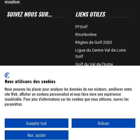
visualiser.
SUIVEZ NOUS SUR...
LIENS UTILES
FFGolf
Rms9online
Règles de Golf 2023
Ligue du Centre Val de Loire
Golf
Golf du Val de l'Indre
Département de l'Indre
Châteauroux-métropole
Nous utilisons des cookies
Villedieu sur Indre
Nous pouvons les placer pour analyser les données de nos visiteurs, améliorer notre
site Web, afficher un contenu personnalisé et vous faire vivre une expérience
Golf Planète
inoubliable. Pour plus d'informations sur les cookies que nous utilisons, ouvrez les
Bip TV
paramètres.
Accepter tout
Refuser
Copyright © 2022 ASGCVI .
Mentions légales
-
Politique de
Non, ajuster
confidentialité
- Réalisation - Hébergement :
DOCUMENTHOM