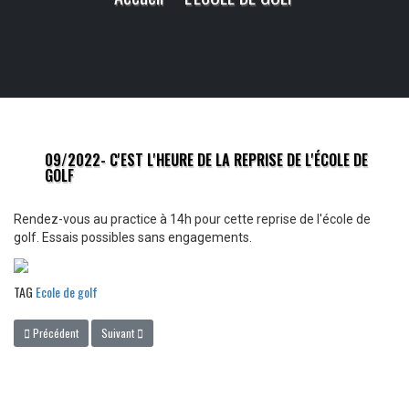
09/2022- C'EST L'HEURE DE LA REPRISE DE L'ÉCOLE DE
GOLF
Rendez-vous au practice à 14h pour cette reprise de l'école de
golf. Essais possibles sans engagements.
TAG
Ecole de golf
Article précédent : 02/10/2022 - Grand prix jeune au golf de la Porcelaine
Article suivant : 17 et 18/08/2022 - Grand prix jeunes de la Baule
Précédent
Suivant